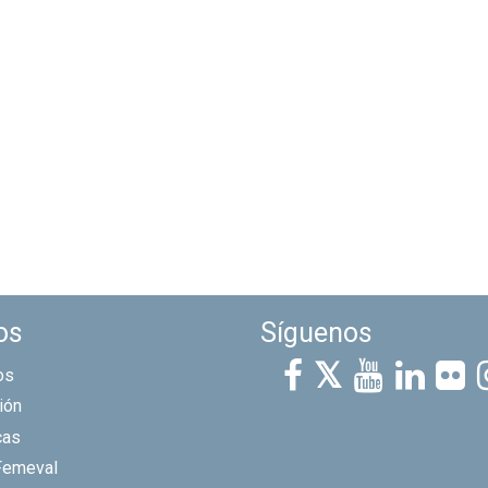
os
Síguenos
os
ión
cas
Femeval