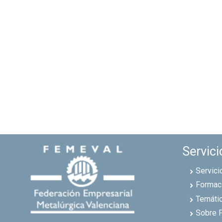
Servici
Servici
Formac
Temáti
Sobre 