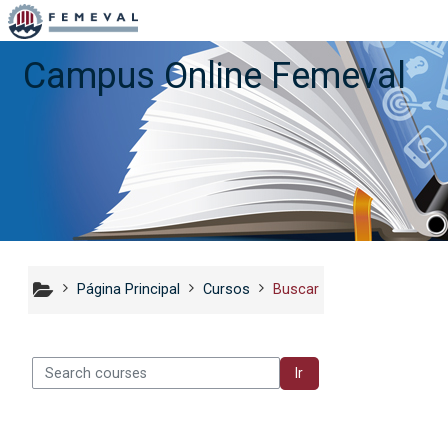
Salta al contenido principal
Campus Online Femeval
Página Principal
Cursos
Buscar
arch courses
Ir