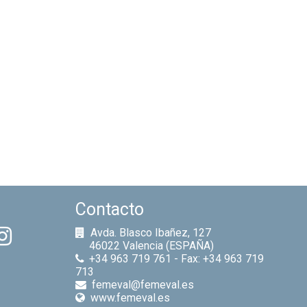
Contacto
Avda. Blasco Ibañez, 127
46022 Valencia (ESPAÑA)
+34 963 719 761 - Fax: +34 963 719
713
femeval@femeval.es
www.femeval.es